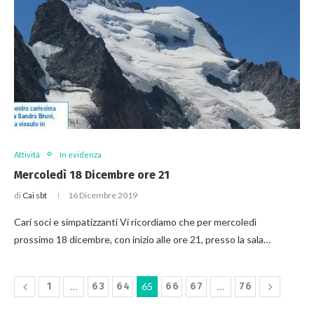
Attività
In evidenza
Mercoledì 18 Dicembre ore 21
di
Cai sbt
16 Dicembre 2019
Cari soci e simpatizzanti Vi ricordiamo che per mercoledì
prossimo 18 dicembre, con inizio alle ore 21, presso la sala…
1
…
63
64
65
66
67
…
76