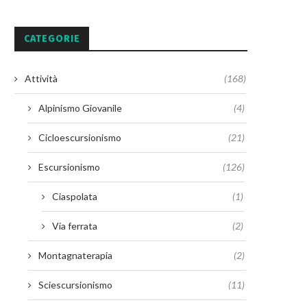
CATEGORIE
Attività
(168)
Alpinismo Giovanile
(4)
Cicloescursionismo
(21)
Escursionismo
(126)
Ciaspolata
(1)
Via ferrata
(2)
Montagnaterapia
(2)
Sciescursionismo
(11)