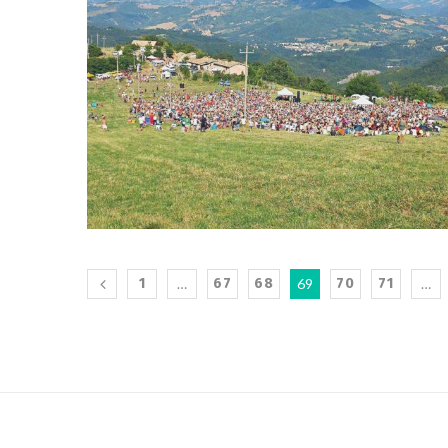
1
…
67
68
69
70
71
…