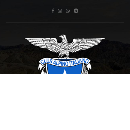
Copyright © 2007 Club Alpino Italiano Sezione di San Benedetto del Tronto P.Iva e
C/Fisc.: 91002240447
webmaster:
mathsolutions