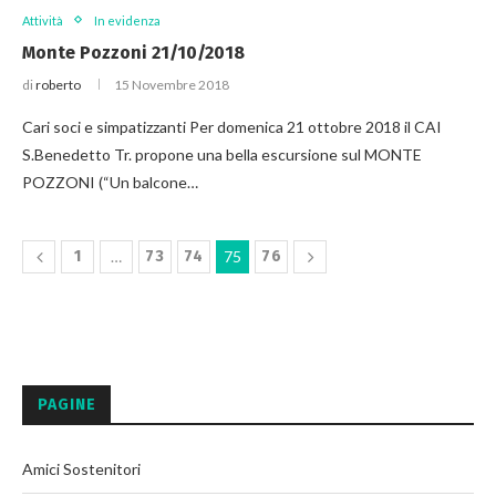
Attività
In evidenza
Monte Pozzoni 21/10/2018
di
roberto
15 Novembre 2018
Cari soci e simpatizzanti Per domenica 21 ottobre 2018 il CAI
S.Benedetto Tr. propone una bella escursione sul MONTE
POZZONI (“Un balcone…
1
…
73
74
75
76
PAGINE
Amici Sostenitori