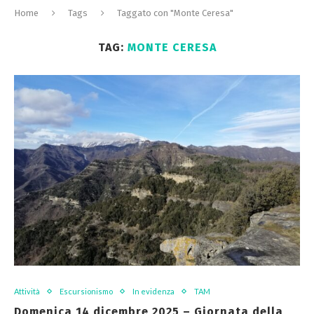
Home
Tags
Taggato con "Monte Ceresa"
TAG:
MONTE CERESA
Attività
Escursionismo
In evidenza
TAM
Domenica 14 dicembre 2025 – Giornata della