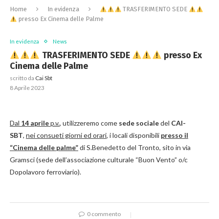
Home
In evidenza
TRASFERIMENTO SEDE
presso Ex Cinema delle Palme
In evidenza
News
TRASFERIMENTO SEDE
presso Ex
Cinema delle Palme
scritto da
Cai Sbt
8 Aprile 2023
Dal
14 aprile
p.v.
, utilizzeremo come
sede sociale
del
CAI-
SBT
,
nei consueti giorni ed orari
, i locali disponibili
presso il
“Cinema delle palme”
di S.Benedetto del Tronto, sito in via
Gramsci (sede dell’associazione culturale “Buon Vento” o/c
Dopolavoro ferroviario).
0 commento