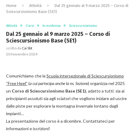
Home
Attività
Dal 25 gennaio al 9 marzo 2025 – Corso di
Sciescursionismo Base (SE1)
Attività
Corsi
In evidenza
Sciescursionismo
Dal 25 gennaio al 9 marzo 2025 – Corso di
Sciescursionismo Base (SE1)
scritto da
Cai Sbt
20 Novembre 2024
Comunichiamo che la
Scuola intersezionale di Sciescursionismo
“Free Heel”
(
a cui partecipa anche la ns. Sezione
) organizza nel 2025
un
Corso di Sciescursionismo Base (SE1)
, adatto a tutti: sia ai
principianti assoluti sia agli sciatori che vogliono iniziare ad uscire
dalle piste per esplorare la montagna invernale lontano dagli
impianti…
La presentazione del corso è a dicembre. Contattateci per
informazioni e iscrizioni!