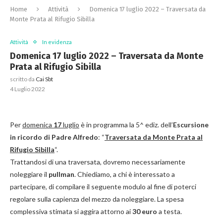
Home
Attività
Domenica 17 luglio 2022 – Traversata da
Monte Prata al Rifugio Sibilla
Attività
In evidenza
Domenica 17 luglio 2022 – Traversata da Monte
Prata al Rifugio Sibilla
scritto da
Cai Sbt
4 Luglio 2022
Per
domenica
17
luglio
è in programma la 5^ ediz. dell’
Escursione
in ricordo di Padre Alfredo
: “
Traversata da Monte Prata al
Rifugio Sibilla
“.
Trattandosi di una traversata, dovremo necessariamente
noleggiare il
pullman
. Chiediamo, a chi è interessato a
partecipare, di compilare il seguente modulo al fine di poterci
regolare sulla capienza del mezzo da noleggiare. La spesa
complessiva stimata si aggira attorno ai
30 euro
a testa.