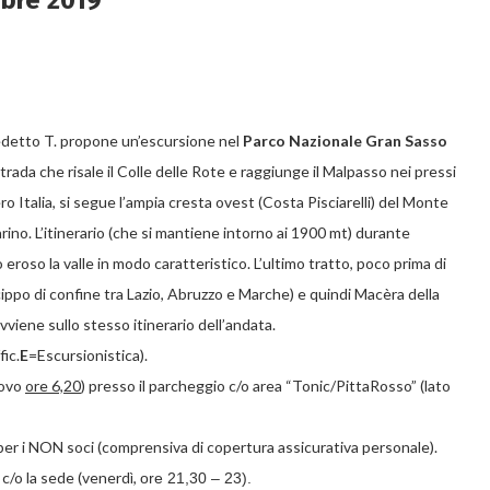
bre 2019
edetto T. propone un’escursione nel
Parco Nazionale Gran Sasso
 strada che risale il Colle delle Rote e raggiunge il Malpasso nei pressi
ero Italia, si segue l’ampia cresta ovest (Costa Pisciarelli) del Monte
iarino. L’itinerario (che si mantiene intorno ai 1900 mt) durante
roso la valle in modo caratteristico. L’ultimo tratto, poco prima di
(cippo di confine tra Lazio, Abruzzo e Marche) e quindi Macèra della
avviene sullo stesso itinerario dell’andata.
fic.
E
=Escursionistica).
rovo
ore 6,20
) presso il parcheggio c/o area “Tonic/PittaRosso” (lato
3 per i NON soci (comprensiva di copertura assicurativa personale).
c/o la sede
(venerdì,
ore 21,30 – 23).