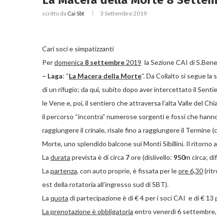
La Macera della Morte 8 Settem
scritto da
Cai Sbt
3 Settembre 2019
Cari soci e simpatizzanti
Per
domenica
8 settembre
2019
la Sezione CAI di S.Ben
– Laga
: “
La Macera della Morte
“. Da Collalto si segue la
di un rifugio; da qui, subito dopo aver intercettato il Senti
le Vene e, poi, il sentiero che attraversa l’alta Valle del Ch
il percorso “incontra” numerose sorgenti e fossi che hanno e
raggiungere il crinale, risale fino a raggiungere il Termine 
Morte, uno splendido balcone sui Monti Sibillini. Il ritorno 
La
durata
prevista è di circa
7
ore (dislivello:
950
m circa; dif
La
partenza
, con auto proprie, è fissata per le
ore 6,30
(rit
est della rotatoria all’ingresso sud di SBT).
La
quota
di partecipazione è di € 4 per i soci CAI e di € 1
La prenotazione è obbligatoria
entro venerdì 6 settembre, 