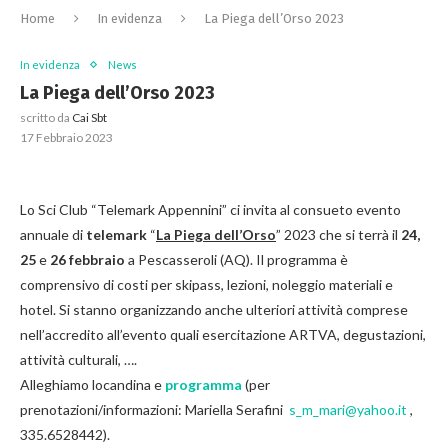
Home
In evidenza
La Piega dell’Orso 2023
In evidenza
News
La Piega dell’Orso 2023
scritto da
Cai Sbt
17 Febbraio 2023
Lo Sci Club “Telemark Appennini” ci invita al consueto evento
annuale di
telemark
“
La Piega dell’Orso
” 2023 che si terrà il
24,
25
e
26 febbraio
a Pescasseroli (AQ). Il programma è
comprensivo di costi per skipass, lezioni, noleggio materiali e
hotel. Si stanno organizzando anche ulteriori attività comprese
nell’accredito all’evento quali esercitazione ARTVA, degustazioni,
attività culturali, ….
Alleghiamo locandina e
programma
(per
prenotazioni/informazioni: Mariella Serafini
s_m_mari@yahoo.it
,
335.6528442).