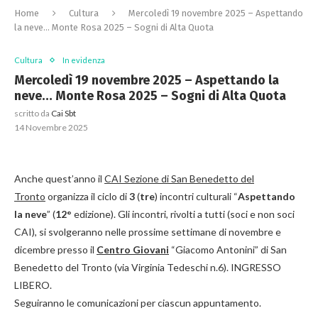
Home
Cultura
Mercoledì 19 novembre 2025 – Aspettando
la neve… Monte Rosa 2025 – Sogni di Alta Quota
Cultura
In evidenza
Mercoledì 19 novembre 2025 – Aspettando la
neve… Monte Rosa 2025 – Sogni di Alta Quota
scritto da
Cai Sbt
14 Novembre 2025
Anche quest’anno il
CAI Sezione di San Benedetto del
Tronto
organizza il ciclo di
3
(
tre
) incontri culturali “
Aspettando
la neve
” (
12°
edizione). Gli incontri, rivolti a tutti (soci e non soci
CAI), si svolgeranno nelle prossime settimane di novembre e
dicembre presso il
Centro Giovani
“Giacomo Antonini” di San
Benedetto del Tronto (via Virginia Tedeschi n.6). INGRESSO
LIBERO.
Seguiranno le comunicazioni per ciascun appuntamento.