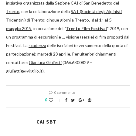
iniziativa organizzata dalla
Sezione CAI di San Benedetto del
Tronto
, con la collaborazione della
SAT (Società degli Alpinisti
Tridentini) di Trento
:
cinque giorni a
Trento
,
dal 1° al 5
maggio
2019
, in occasione del
“
Trento Film Festival
“
2019, con
un programma di escursioni e … visione (serale) di film proposti dal
Festival. La
scadenza
delle iscrizioni (e versamento della quota di
partecipazione)
:
martedì
23 aprile
. Per ulteriori chiarimenti
contattare:
Gianluca Giulietti
(366.6800829 –
giuliettig@virgilio.it).
0 commento
0
CAI SBT