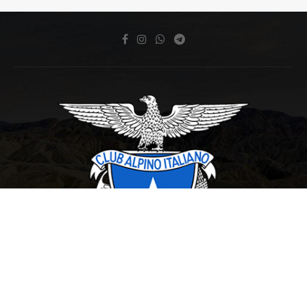
Copyright © 2007 Club Alpino Italiano Sezione di San Benedetto del Tronto P.Iva e
C/Fisc.: 91002240447
webmaster:
mathsolutions