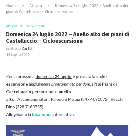
Home
Attività
Domenica 24 luglio 2022 – Anello alto dei
piani di Castelluccio – Cicloescursione
Attività
In evidenza
Domenica 24 luglio 2022 – Anello alto dei piani di
Castelluccio – Cicloescursione
scritto da
Cai Sbt
18 Luglio 2022
Per la prossima
domenica
24 luglio
è prevista la
ciclo-
escursione
(
inizialmente programmata per dom.17
) ai
Piani di
Castelluccio
percorrendo l’
anello
alto
. Accompagnatori
:
Palestini Marzia (347.4090872), Recchi
Dino (328.7180755).
Alleghiamo la
locandina
informativa.