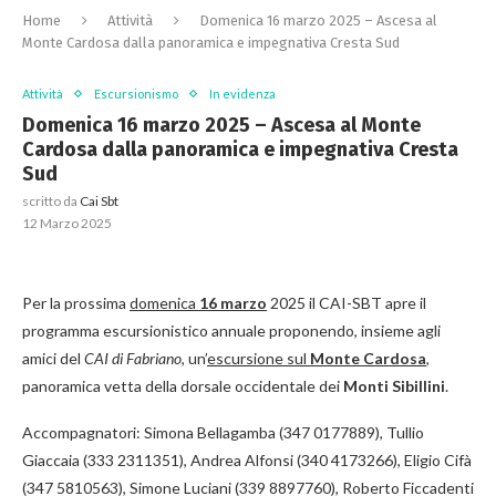
Home
Attività
Domenica 16 marzo 2025 – Ascesa al
Monte Cardosa dalla panoramica e impegnativa Cresta Sud
Attività
Escursionismo
In evidenza
Domenica 16 marzo 2025 – Ascesa al Monte
Cardosa dalla panoramica e impegnativa Cresta
Sud
scritto da
Cai Sbt
12 Marzo 2025
Per la prossima
domenica
16 marzo
2025 il CAI-SBT apre il
programma escursionistico annuale proponendo, insieme agli
amici del
CAI di Fabriano
, un’
escursione sul
Monte Cardosa
,
panoramica vetta della dorsale occidentale dei
Monti Sibillini
.
Accompagnatori: Simona Bellagamba (347 0177889), Tullio
Giaccaia (333 2311351), Andrea Alfonsi (340 4173266), Eligio Cifà
(347 5810563), Simone Luciani (339 8897760), Roberto Ficcadenti