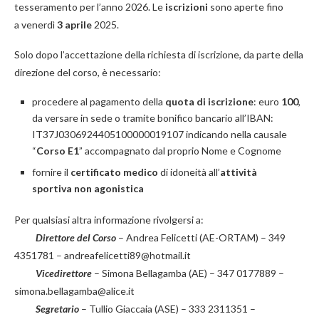
tesseramento per l’anno 2026. Le
iscrizioni
sono aperte fino
a venerdì
3 aprile
2025.
Solo dopo l’accettazione della richiesta di iscrizione, da parte della
direzione del corso, è necessario:
procedere al pagamento della
quota di iscrizione
: euro
100
,
da versare
in sede o tramite bonifico bancario all’IBAN:
IT37J0306924405100000019107
indicando nella causale
“
Corso E1
” accompagnato dal proprio
Nome
e
Cognome
fornire il
c
ertificato medico
di idoneità all’
attività
sportiva
non
agonistica
Per qualsiasi altra informazione rivolgersi a:
Direttore del Corso
– Andrea Felicetti (AE-ORTAM) – 349
4351781 – andreafelicetti89@hotmail.it
Vicedirettore
– Simona Bellagamba (AE) – 347 0177889 –
simona.bellagamba@alice.it
Segretario
– Tullio Giaccaia (ASE) – 333 2311351 –