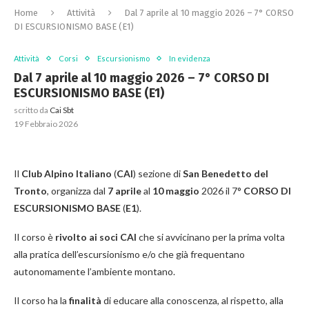
Home
Attività
Dal 7 aprile al 10 maggio 2026 – 7° CORSO
DI ESCURSIONISMO BASE (E1)
Attività
Corsi
Escursionismo
In evidenza
Dal 7 aprile al 10 maggio 2026 – 7° CORSO DI
ESCURSIONISMO BASE (E1)
scritto da
Cai Sbt
19 Febbraio 2026
Il
Club Alpino Italiano
(
CAI
) sezione di
San Benedetto del
Tronto
, organizza dal
7 aprile
al
10 maggio
2026 il 7°
CORSO DI
ESCURSIONISMO BASE
(
E1
).
Il corso è
rivolto ai soci CAI
che si avvicinano per la prima volta
alla pratica dell’escursionismo e/o che già frequentano
autonomamente l’ambiente montano.
Il corso ha la
finalità
di educare alla conoscenza, al rispetto, alla