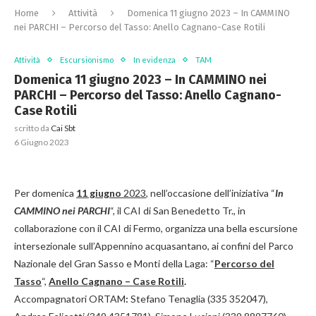
Home
Attività
Domenica 11 giugno 2023 – In CAMMINO
nei PARCHI – Percorso del Tasso: Anello Cagnano-Case Rotili
Attività
Escursionismo
In evidenza
TAM
Domenica 11 giugno 2023 – In CAMMINO nei
PARCHI – Percorso del Tasso: Anello Cagnano-
Case Rotili
scritto da
Cai Sbt
6 Giugno 2023
Per domenica
11 giugno
2023
, nell’occasione dell’iniziativa “
In
CAMMINO nei PARCHI
“, il CAI di San Benedetto Tr., in
collaborazione con il CAI di Fermo, organizza una bella escursione
intersezionale sull’Appennino acquasantano, ai confini del Parco
Nazionale del Gran Sasso e Monti della Laga: “
Percorso del
Tasso
“,
Anello Cagnano – Case Rotili
.
Accompagnatori ORTAM
:
Stefano Tenaglia (335 352047),