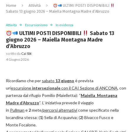
Home
Attività
ULTIMI POSTI DISPONIBILI
Sabato 13 giugno 2026 – Maiella Montagna Madre d’Abruzzo
Attività
Escursionismo
In evidenza
ULTIMI POSTI DISPONIBILI
Sabato 13
giugno 2026 – Maiella Montagna Madre
d’Abruzzo
scritto da
Cai Sbt
4 Giugno 2026
Ricordiamo che per
sabato
13 giugno
è prevista
un’
escursione
intersezionale
con il CAI Sezione di ANCONA
, con
partenza dal rifugio Pomilio (Maielletta): “
Maiella Montagna
Madre d’Abruzzo
“. L’ iniziativa prevede il viaggio
in
Pullman
e
2
mete
/percorsi alternativi
come specificato nella
locandina stessa: (
1
) Sella di Acquaviva; (
2
) Bivacco Fusco e
Monte Focalone.