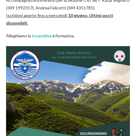
Accompagnatori/referenti per la Sezione CAI SBT: Katia Seghetti
(349 1992317), Andrea Felicetti (349 4351781).
Iscrizioni aperte fino a mercoledì
10 giugno.
Ultimi posti
disponibili
.
Alleghiamo la
locandina
informativa.