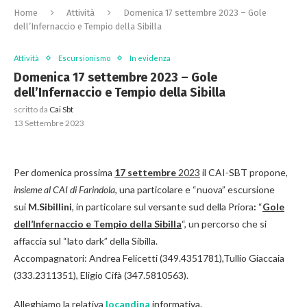
Home
Attività
Domenica 17 settembre 2023 – Gole
dell’Infernaccio e Tempio della Sibilla
Attività
Escursionismo
In evidenza
Domenica 17 settembre 2023 – Gole
dell’Infernaccio e Tempio della Sibilla
scritto da
Cai Sbt
13 Settembre 2023
Per domenica prossima
17 settembre
2023
il CAI-SBT propone,
insieme al CAI di Farindola
, una particolare e “nuova” escursione
sui
M.Sibillini
, in particolare sul versante sud della Priora
:
“
Gole
dell’Infernaccio e Tempio della Sibilla
“, un percorso che si
affaccia sul “lato dark” della Sibilla.
Accompagnatori: Andrea Felicetti (349.4351781),Tullio Giaccaia
(333.2311351), Eligio Cifà (347.5810563).
Alleghiamo la relativa
locandina
informativa.