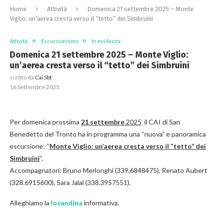
Home
Attività
Domenica 21 settembre 2025 – Monte
Viglio: un’aerea cresta verso il “tetto” dei Simbruini
Attività
Escursionismo
In evidenza
Domenica 21 settembre 2025 – Monte Viglio:
un’aerea cresta verso il “tetto” dei Simbruini
scritto da
Cai Sbt
16 Settembre 2025
Per domenica prossima
21 settembre
2025
il CAI di San
Benedetto del Tronto ha in programma una “nuova” e panoramica
escursione: “
Monte Viglio: un’aerea cresta verso il “tetto” dei
Simbruini
“.
Accompagnatori: Bruno Merlonghi (339.6848475), Renato Aubert
(328.6915600), Sara Jalal (338.3957551).
Alleghiamo la
locandina
informativa.