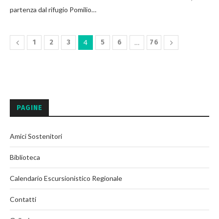
partenza dal rifugio Pomilio…
1
2
3
4
5
6
…
76
PAGINE
Amici Sostenitori
Biblioteca
Calendario Escursionistico Regionale
Contatti