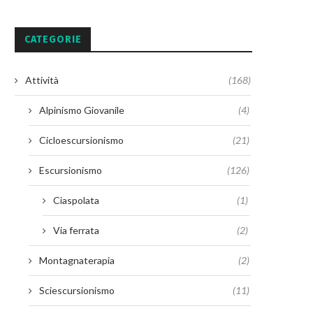
CATEGORIE
Attività
(168)
Alpinismo Giovanile
(4)
Cicloescursionismo
(21)
Escursionismo
(126)
Ciaspolata
(1)
Via ferrata
(2)
Montagnaterapia
(2)
Sciescursionismo
(11)