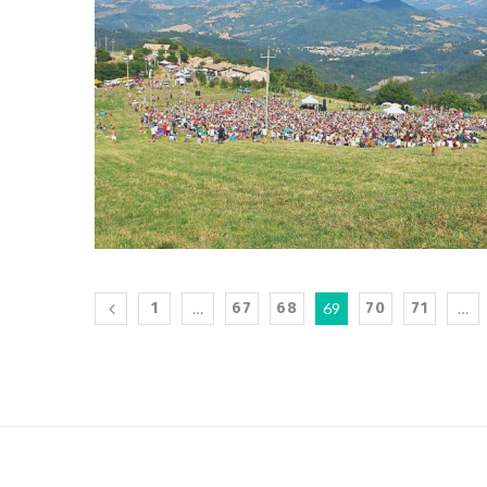
1
…
67
68
69
70
71
…