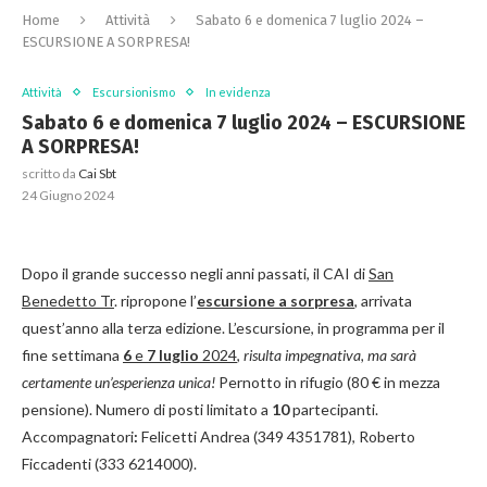
Home
Attività
Sabato 6 e domenica 7 luglio 2024 –
ESCURSIONE A SORPRESA!
Attività
Escursionismo
In evidenza
Sabato 6 e domenica 7 luglio 2024 – ESCURSIONE
A SORPRESA!
scritto da
Cai Sbt
24 Giugno 2024
Dopo il grande successo negli anni passati, il CAI di
San
Benedetto Tr
. ripropone l’
escursione a sorpresa
, arrivata
quest’anno alla terza edizione. L’escursione, in programma per il
fine settimana
6
e
7 luglio
2024
,
risulta impegnativa, ma sarà
certamente un’esperienza unica!
Pernotto in rifugio (80 € in mezza
pensione). Numero di posti limitato a
10
partecipanti.
Accompagnatori
:
Felicetti Andrea (349 4351781), Roberto
Ficcadenti (333 6214000).