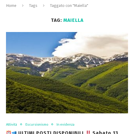
Home
Tags
Taggato con "Maiella"
TAG:
MAIELLA
Attività
Escursionismo
In evidenza
ULTIMI POSTI DISPONIBILI
Sabato 13