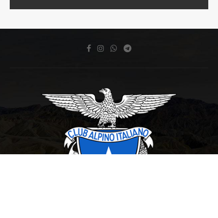
Copyright © 2007 Club Alpino Italiano Sezione di San Benedetto del Tronto P.Iva e