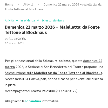
Home
Attività
Domenica 22 marzo 2026 – Maielletta: da
Fonte Tettone al Blockhaus
Attività
In evidenza
Sciescursionismo
Domenica 22 marzo 2026 – Maielletta: da Fonte
Tettone al Blockhaus
scritto da
Cai Sbt
20 Marzo 2026
Per gli appassionati dello
Sciescursionismo
, questa
domenica
22
marzo
2026, la Sezione di San Benedetto del Tronto propone una
Sciescursione sulla
Maielletta
:
da Fonte Tettone al Blockhaus
.
Necessario il KIT artva, pala, sonda e casco per eventuale discesa
in pista.
Accompagnatori: Marzia Palestini (347.4090872)
Alleghiamo la
locandina
informativa.