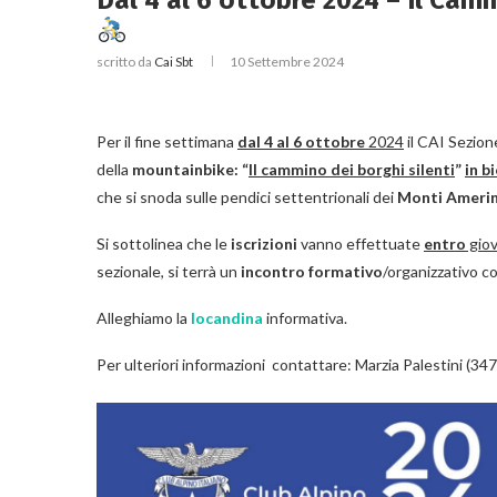
Dal 4 al 6 ottobre 2024 – Il Camm
scritto da
Cai Sbt
10 Settembre 2024
Per il fine settimana
dal 4 al 6 ottobre
2024
il CAI Sezion
della
mountainbike:
“
Il cammino dei borghi silenti
”
in b
che si snoda sulle pendici settentrionali dei
Monti Amerin
Si sottolinea che le
iscrizioni
vanno effettuate
entro
gio
sezionale, si terrà un
incontro formativo
/organizzativo co
Alleghiamo la
locandina
informativa.
Per ulteriori informazioni contattare: Marzia Palestini (3