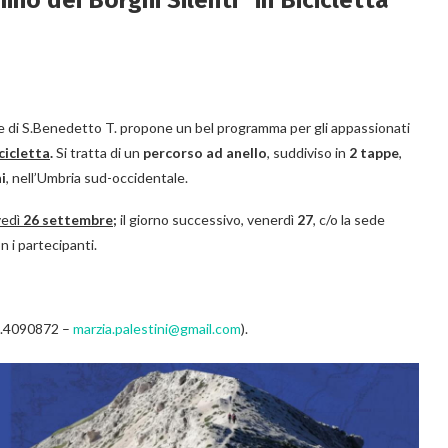
ino dei Borghi Silenti “in Bicicletta”
e di S.Benedetto T. propone un bel programma per gli appassionati
icicletta
.
Si tratta di un
percorso ad anello
, suddiviso in
2 tappe
,
i
, nell’Umbria sud-occidentale.
vedì
26 settembre
;
il giorno successivo, venerdì
27
, c/o la sede
n i partecipanti.
47.4090872 –
marzia.palestini@gmail.com
).