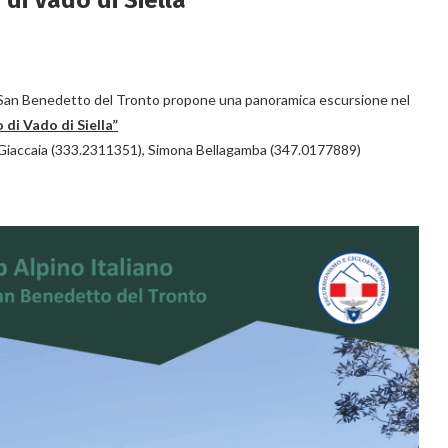
di Vado di Siella
 San Benedetto del Tronto propone una panoramica escursione nel
 di Vado di Siella”
 Giaccaia (333.2311351), Simona Bellagamba (347.0177889)